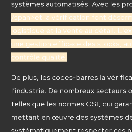
systèmes automatisés. Avec les pro
/span>et la vérification font désorma
logistique et la vente au détail. L'
une gestion efficace des stocks, a
contrôle qualité.
De plus, les codes-barres la vérifi
l’industrie. De nombreux secteurs 
telles que les normes GS1, qui gara
mettant en œuvre des systèmes de 
systématiquement respecter ces nor