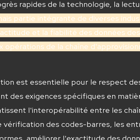
grès rapides de la technologie, la lec
is partie intégrante de diverses industr
exactitude et la fiabilité des données d
ux opérations de la chaîne d'approvisi
cation est essentielle pour le respect 
ont des exigences spécifiques en matiè
ntissent l'interopérabilité entre les ch
vérification des codes-barres, les en
mes, améliorer l'exactitude des donnée