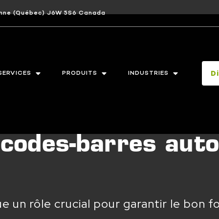
bonne (Québec) J6W 5S6 Canada
D
SERVICES
PRODUITS
INDUSTRIES
e codes-barres aut
oue un rôle crucial pour garantir le bo