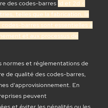
ture des codes-barres
1d et 2d <
ies, telles que la fabrication, la
es codes-barres sont essentielles à
onnement et aux processus de
des normes et réglementations de
re de qualité des codes-barres,
aînes d'approvisionnement. En
treprises peuvent
s et éviter les pénalités ou les