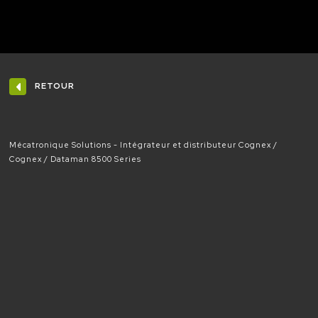
RETOUR
Mécatronique Solutions - Intégrateur et distributeur Cognex
Cognex
Dataman 8500 Series