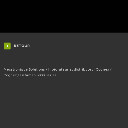
RETOUR
Mécatronique Solutions - Intégrateur et distributeur Cognex
Cognex
Dataman 8000 Séries